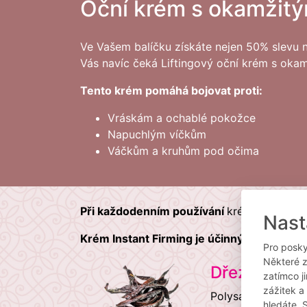
Oční krém s okamžit
Ve Vašem balíčku získáte nejen 50% slevu 
Vás navíc čeká Liftingový oční krém s oka
Tento krém pomáhá bojovat proti:
Vráskám a ochablé pokožce
Napuchlým víčkům
Váčkům a kruhům pod očima
Při každodenním používání
krému Instant 
Nast
Krém Instant Firming je účinný proti znám
Pro posky
Některé z
Dřezovec (G
zatímco j
zážitek a
Polysacharidy v ex
hledáte. 