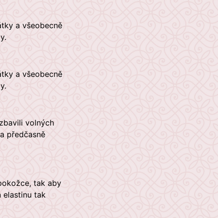
látky a všeobecně
y.
látky a všeobecně
y.
zbavili volných
ka předčasně
 pokožce, tak aby
 elastinu tak