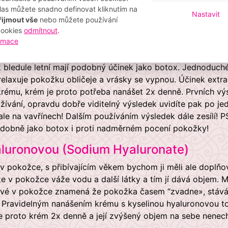
pnutí a zpevnění pokožky nastává již po třech minutách a ú
las můžete snadno definovat kliknutím na
Nastavit
ek je dobře viditelný zejména na čele a vráskách v oční obla
řijmout vše
nebo můžete používání
krému i na krk a dekolt.
cookies
odmítnout
.
ormace
í (Leucojum Aestivum) – extrakt z cibulk
k bledule letní mají podobný účinek jako botox. Jednoduch
relaxuje pokožku obličeje a vrásky se vypnou. Účinek extra
krému, krém je proto potřeba nanášet 2x denně. Prvních vý
užívání, opravdu dobře viditelný výsledek uvidíte pak po j
le na vavřínech! Dalším používáním výsledek dále zesílí! PS
odobně jako botox i proti nadměrném pocení pokožky!
aluronovou (Sodium Hyaluronate)
v pokožce, s přibívajícím věkem bychom ji měli ale doplňov
e v pokožce váže vodu a další látky a tím jí dává objem. M
ové v pokožce znamená že pokožka časem “zvadne», stává
y. Pravidelným nanášením krému s kyselinou hyaluronovou
te proto krém 2x denně a její zvýšený objem na sebe nenec