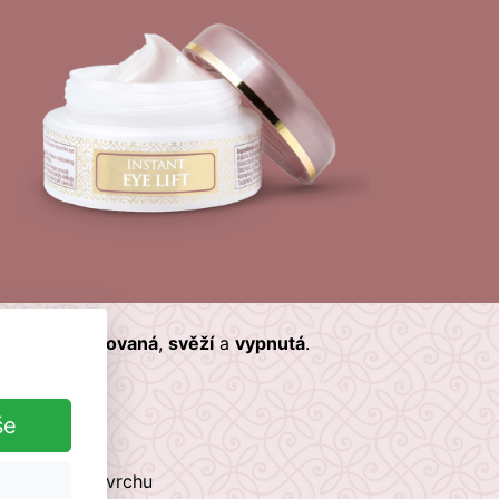
onale
hydratovaná
,
svěží
a
vypnutá
.
še
í na jejím povrchu