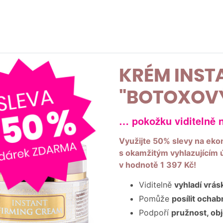
KRÉM INST
"BOTOXOV
… pokožku viditelně n
Využijte 50% slevy na eko
s okamžitým vyhlazujícím
v hodnotě 1 397 Kč!
Viditelně
vyhladí vrás
Pomůže
posílit ocha
Podpoří
pružnost, ob