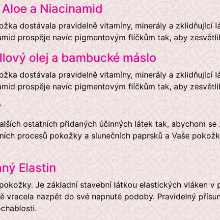
ů Aloe a Niacinamid
žka dostávala pravidelně vitamíny, minerály a zklidňující 
amid prospěje navíc pigmentovým flíčkům tak, aby zesvětlil
ový olej a bambucké máslo
žka dostávala pravidelně vitamíny, minerály a zklidňující 
amid prospěje navíc pigmentovým flíčkům tak, aby zesvětlil
y
alších ostatních přidaných účinných látek tak, abychom se 
ivních procesů pokožky a slunečních paprsků a Vaše pokož
ný Elastin
pokožky. Je základní stavební látkou elastických vláken v
ě vracela nazpět do své napnuté podoby. Pravidelný přísun
ochablosti.