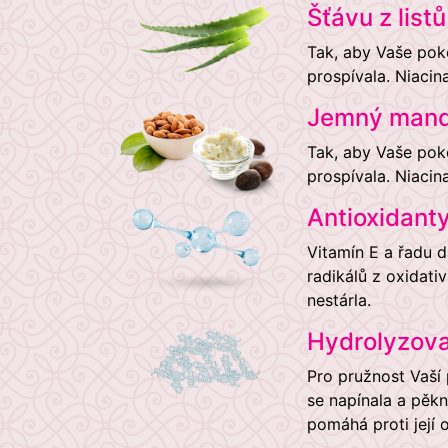
Šťávu z list
Tak, aby Vaše poko
prospívala. Niacin
Jemný mandl
Tak, aby Vaše poko
prospívala. Niacin
Antioxidant
Vitamín E a řadu d
radikálů z oxidat
nestárla.
Hydrolyzova
Pro pružnost Vaší 
se napínala a pěkn
pomáhá proti její 