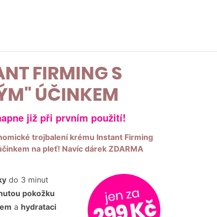
ANT FIRMING S
ÝM" ÚČINKEM
apne již při prvním použití!
nomické trojbalení krému Instant Firming
 účinkem na pleť! Navíc dárek ZDARMA
ky
do 3 minut
bnutou pokožku
jem
a
hydrataci