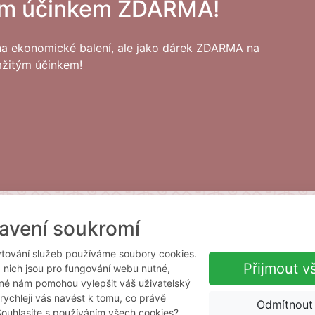
ým účinkem ZDARMA!
na ekonomické balení, ale jako dárek ZDARMA na
mžitým účinkem!
Firming
dvakrát denně
si všimnete, že je Vaše
pokožka
dok
avení soukromí
kám stárnutí pokožky, protože obsahuje:
tování služeb používáme soubory cookies.
Přijmout v
 nich jsou pro fungování webu nutné,
leditsiaTriacanthos) - extrakt ze semen
iné nám pomohou vylepšit váš uživatelský
 rychleji vás navést k tomu, co právě
traktu Dřezovce napínají a zpevňují pokožku tím, že vytvoř
Odmítnout
Souhlasíte s používáním všech cookies?