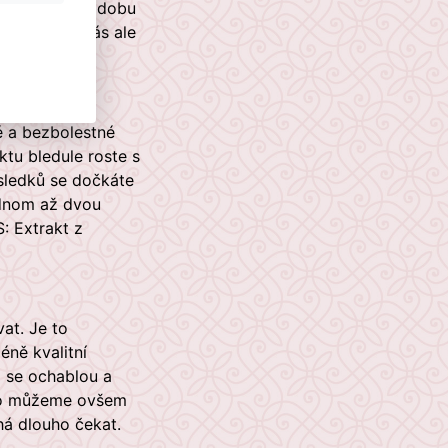
činek trvá po dobu
sti, určitě Vás ale
y
é a bezbolestné
ktu bledule roste s
sledků se dočkáte
ednom až dvou
: Extrakt z
at. Je to
éně kvalitní
 se ochablou a
 to můžeme ovšem
há dlouho čekat.