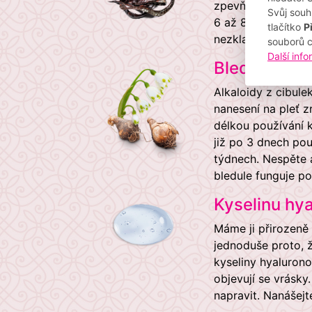
zpevňující síť. Vy
Svůj souh
6 až 8 hodin. Účin
tlačítko
P
nezklame nanesení 
souborů 
Další inf
Bleduli letn
Alkaloidy z cibule
nanesení na pleť z
délkou používání 
již po 3 dnech po
týdnech. Nespěte a
bledule funguje p
Kyselinu hy
Máme ji přirozeně 
jednoduše proto, ž
kyseliny hyaluron
objevují se vrásk
napravit. Nanášej