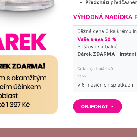
Předchází
předčasn
VÝHODNÁ NABÍDKA P
Běžná cena 3 ks krému In
Vaše sleva 50 %
Poštovné a balné
Dárek ZDARMA – Instant 
Celkem jednorázově
nebo
v 6 měsíčních splátkách 
OBJEDNAT