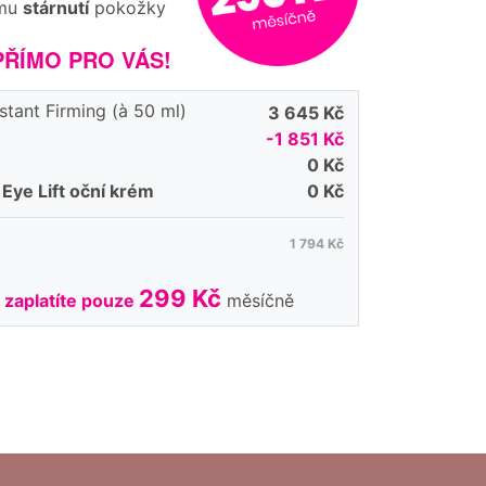
ému
stárnutí
pokožky
ŘÍMO PRO VÁS!
stant Firming (à 50 ml)
3 645 Kč
-1 851 Kč
0 Kč
Eye Lift oční krém
0 Kč
1 794 Kč
299 Kč
-
zaplatíte pouze
měsíčně